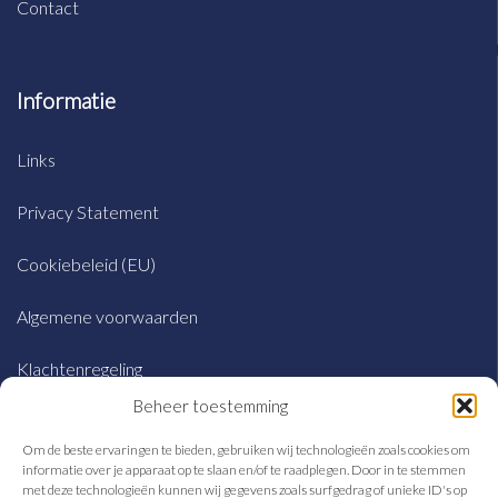
Contact
Informatie
Links
Privacy Statement
Cookiebeleid (EU)
Algemene voorwaarden
Klachtenregeling
Beheer toestemming
Om de beste ervaringen te bieden, gebruiken wij technologieën zoals cookies om
Adres
informatie over je apparaat op te slaan en/of te raadplegen. Door in te stemmen
met deze technologieën kunnen wij gegevens zoals surfgedrag of unieke ID's op