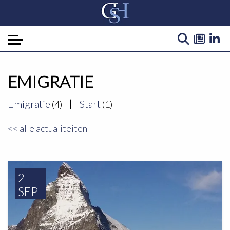
Home
EMIGRATIE
Over ons
Emigratie
Start
(4)
(1)
Expertise
<< alle actualiteiten
Actualiteiten
Contact
2
SEP