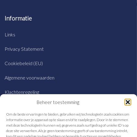
Informatie
Links
Privacy Statement
Cookiebeleid (EU)
Algemene voorwaarden
Klachtenregeling
Beheer toestemming
Om de beste ervaringen te bieden, gebruiken wij technologieën zoals cookies om
Adres
informatie over je apparaat op te slaan en/of te raadplegen. Door in te stemmen
met deze technologieën kunnen wij gegevens zoals surfgedrag of unieke ID's op
deze site verwerken. Als je geen toestemming geeft of uw toestemming intrekt,
Sjobbema fiscale advocatuur
kan dit een nadelige invloed hebben op bepaalde functies en mogelijkheden.